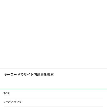
いる。今後のマンション価格はどうなるのか、
公表された諸々のデータを眺めながら、首都圏
の今後 […]
続きを読む
アクセスランキング
検
索:
キーワードでサイト内記事を検索
TOP
KFSCについて