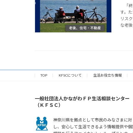
「終生
す。た
リスク
な老後
TOP
KFSCについて
生活お役立ち情報
一般社団法人かながわＦＰ生活相談センター
（ＫＦＳＣ）
神奈川県を拠点として市民のみなさまに対
し、安心して生活できるよう情報提供や個