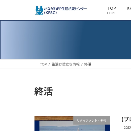
コ
ナ
TOP
K
ン
ビ
HOME
テ
ゲ
ン
ー
ツ
シ
へ
ョ
ス
ン
キ
に
ッ
移
TOP
生活お役立ち情報
終活
プ
動
終活
【ブ
リタイアメント・老後
202