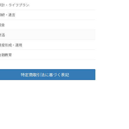
家計・ライフプラン
相続・遺言
税金
終活
資産形成・運用
金融教育
特定商取引法に基づく表記