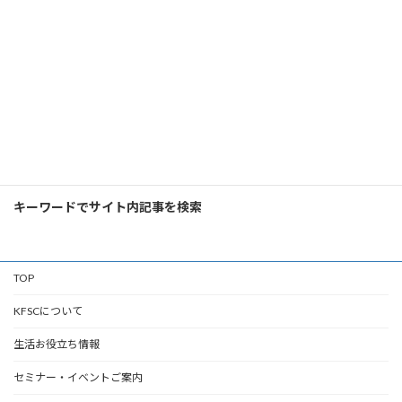
康治 ・主催：多摩川の里地域包括支援センター
・場所：中野島多摩川住宅第2集会所 ・テー
マ：住生活 住まいの安全 […]
続きを読む
検
索:
キーワードでサイト内記事を検索
TOP
KFSCについて
生活お役立ち情報
セミナー・イベントご案内