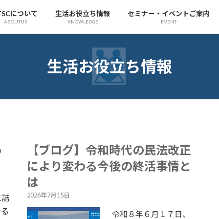
FSCについて
生活お役立ち情報
セミナー・イベントご案内
ABOUTUS
KNOWLEDGE
EVENT
生活お役立ち情報
っ
【ブログ】令和時代の民法改正
により変わる今後の終活事情と
は
2026年7月15日
に詰
なる
令和８年６月１７日、