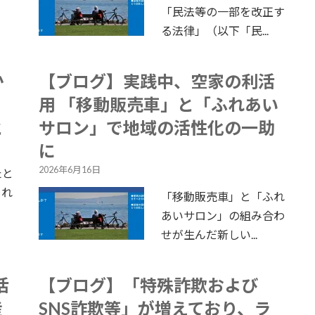
「民法等の一部を改正す
る法律」（以下「民...
か
【ブログ】実践中、空家の利活
：
用 「移動販売車」と「ふれあい
と
サロン」で地域の活性化の一助
に
2026年6月16日
たと
られ
「移動販売車」と「ふれ
あいサロン」の組み合わ
せが生んだ新しい...
活
【ブログ】「特殊詐欺および
産
SNS詐欺等」が増えており、ラ