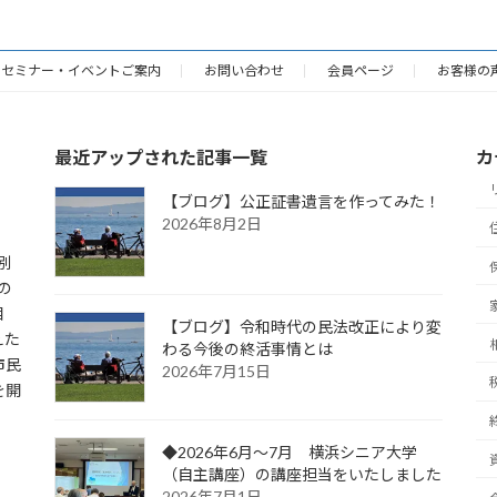
セミナー・イベントご案内
お問い合わせ
会員ページ
お客様の
最近アップされた記事一覧
カ
【ブログ】公正証書遺言を作ってみた！
2026年8月2日
別
の
相
【ブログ】令和時代の民法改正により変
えた
わる今後の終活事情とは
市民
2026年7月15日
を開
◆2026年6月～7月 横浜シニア大学
（自主講座）の講座担当をいたしました
2026年7月1日