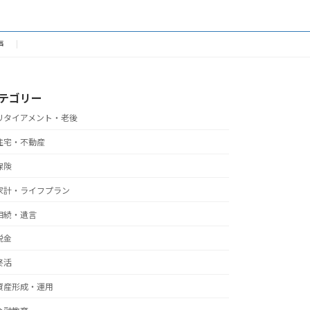
声
テゴリー
リタイアメント・老後
住宅・不動産
保険
家計・ライフプラン
相続・遺言
税金
終活
資産形成・運用