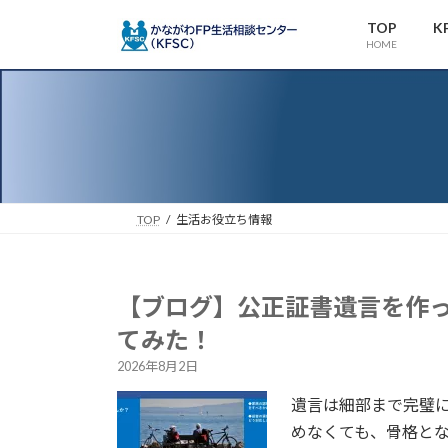
コ
ナ
TOP
K
ン
ビ
HOME
テ
ゲ
ン
ー
ツ
シ
へ
ョ
ス
ン
キ
に
ッ
移
TOP
生活お役立ち情報
プ
動
【ブログ】公正証書遺言を作
てみた！
2026年8月2日
遺言は細部まで完璧
めなくても、骨格と