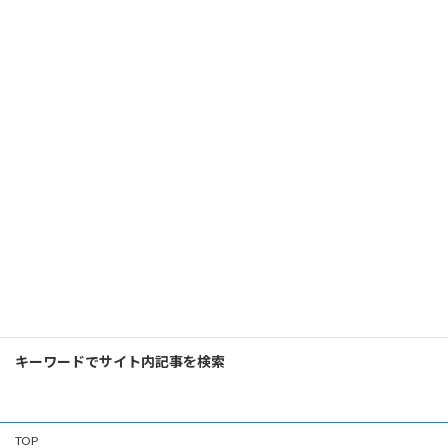
消費税の免税事業者は、今まさに、事業継続
の岐路に立たされています。 インボイス制度
導入をきっかけとして、消費税の存在意義や小
規模事業者のビジネスモデル検証のタイミング
に差し掛かっているのかもしれません。
続きを読む
アクセスランキング
検
索:
キーワードでサイト内記事を検索
TOP