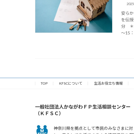
202
安らか
を伝授
分 
～15：3
TOP
KFSCについて
生活お役立ち情報
一般社団法人かながわＦＰ生活相談センター
（ＫＦＳＣ）
神奈川県を拠点として市民のみなさまに対