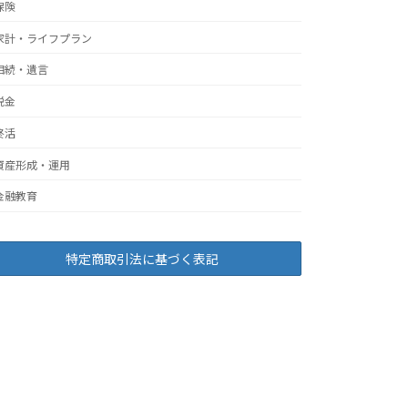
保険
家計・ライフプラン
相続・遺言
税金
終活
資産形成・運用
金融教育
特定商取引法に基づく表記