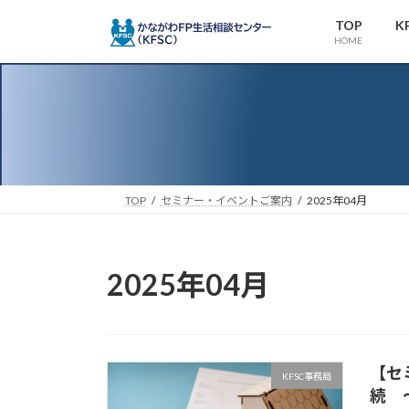
コ
ナ
TOP
K
ン
ビ
HOME
テ
ゲ
ン
ー
ツ
シ
へ
ョ
ス
ン
キ
に
ッ
移
TOP
セミナー・イベントご案内
2025年04月
プ
動
2025年04月
【セ
KFSC事務局
続 