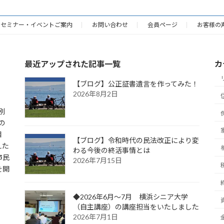
セミナー・イベントご案内
お問い合わせ
会員ページ
お客様の
最近アップされた記事一覧
カ
【ブログ】公正証書遺言を作ってみた！
2026年8月2日
別
の
相
【ブログ】令和時代の民法改正により変
えた
わる今後の終活事情とは
市民
2026年7月15日
を開
◆2026年6月～7月 横浜シニア大学
（自主講座）の講座担当をいたしました
2026年7月1日