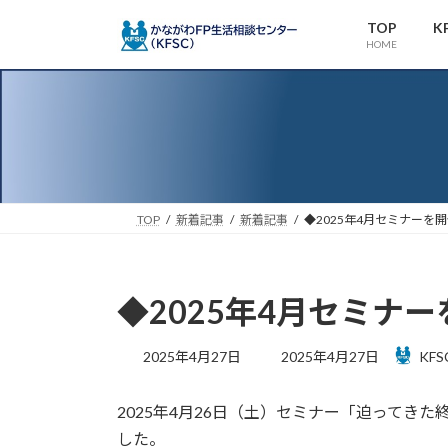
コ
ナ
TOP
K
ン
ビ
HOME
テ
ゲ
ン
ー
ツ
シ
へ
ョ
ス
ン
キ
に
ッ
移
TOP
新着記事
新着記事
◆2025年4月セミナーを
プ
動
◆2025年4月セミナ
最
2025年4月27日
2025年4月27日
KF
終
更
2025年4月26日（土）セミナー「迫ってき
新
日
した。