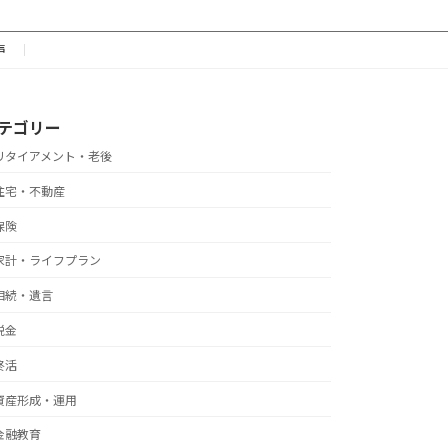
声
テゴリー
リタイアメント・老後
住宅・不動産
保険
家計・ライフプラン
相続・遺言
税金
終活
資産形成・運用
金融教育