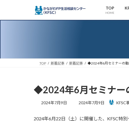
コ
ナ
TOP
K
ン
ビ
HOME
テ
ゲ
ン
ー
ツ
シ
へ
ョ
ス
ン
キ
に
ッ
移
TOP
新着記事
新着記事
◆2024年6月セミナーの
プ
動
◆2024年6月セミナ
最
2024年7月9日
2024年7月9日
KFSC
終
更
2024年6月22日（土）に開催した、KFSC
新
日