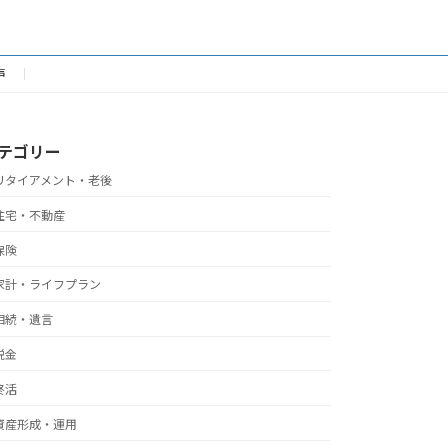
声
テゴリー
リタイアメント・老後
住宅・不動産
保険
家計・ライフプラン
相続・遺言
税金
終活
資産形成・運用