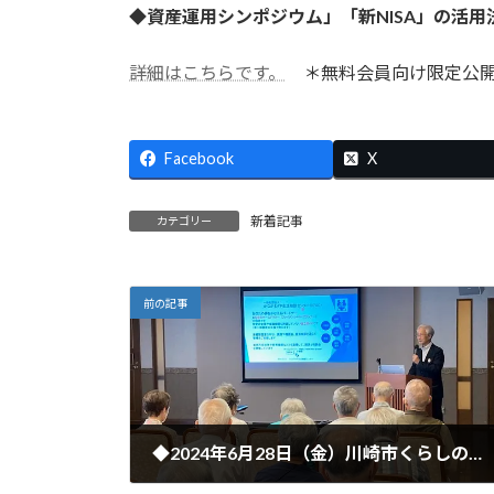
時
◆資産運用シンポジウム」「新NISA」の活
:
詳細はこちらです。
＊無料会員向け限定公開
Facebook
X
新着記事
カテゴリー
前の記事
◆2024年6月28日（金）川崎市くらしのセミナーを開催しました。