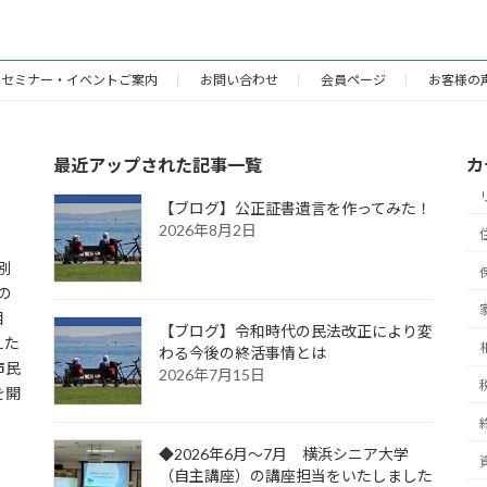
2024年7月10日
セミナー・イベントご案内
お問い合わせ
会員ページ
お客様の
最近アップされた記事一覧
カ
【ブログ】公正証書遺言を作ってみた！
2026年8月2日
別
の
相
【ブログ】令和時代の民法改正により変
えた
わる今後の終活事情とは
市民
2026年7月15日
を開
◆2026年6月～7月 横浜シニア大学
（自主講座）の講座担当をいたしました