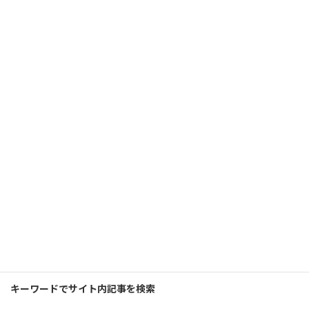
立投資 ～私の好きな会社を応援する～
2024年1月9日
株式価格は日々変動し会社の業績や景気を判断
する指標となっています。最近は日経平均株価
も堅調な動きが見られます。そんな中さらなる
上昇を目指して株式投資を始めたいと思っては
みたものの、上昇すればその分下落する可能性
も大きくな […]
続きを読む
アクセスランキング
検
索:
キーワードでサイト内記事を検索