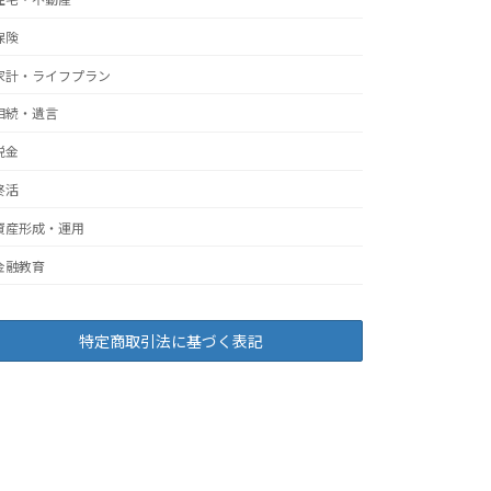
保険
家計・ライフプラン
相続・遺言
税金
終活
資産形成・運用
金融教育
特定商取引法に基づく表記