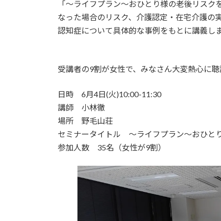
「～ライフプラン～おひとり様の老後リスク
新
日
なった場合のリスク、介護認定・在宅介護の
時
認知症について具体的な事例をもとに講義し
:
受講者の9割が女性で、みなさん大変熱心に
日時 6月4日(火)10:00-11:30
講師 小林徹
場所 野毛山荘
セミナータイトル ～ライフプラン～おひと
参加人数 35名（女性が9割）