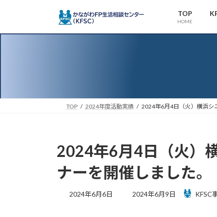
コ
ナ
TOP
K
ン
ビ
HOME
テ
ゲ
ン
ー
ツ
シ
へ
ョ
ス
ン
キ
に
ッ
移
TOP
2024年度活動実績
2024年6月4日（火）横浜
プ
動
2024年6月4日（火
ナーを開催しました。
最
2024年6月6日
2024年6月9日
KFSC
終
更