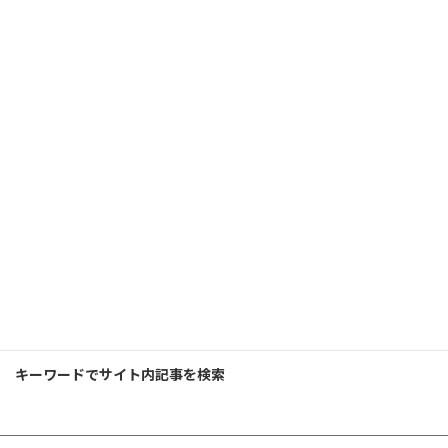
次の記事
MailPoetページ
2024年12月18日
検
索:
キーワードでサイト内記事を検索